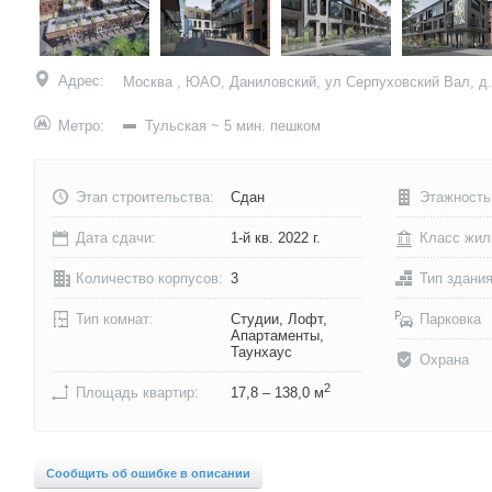
Адрес:
Москва , ЮАО, Даниловский, ул Серпуховский Вал, д.
Метро:
Тульская
~ 5 мин. пешком
Этап строительства:
Сдан
Этажность
Дата сдачи:
1-й кв. 2022 г.
Класс жил
Количество корпусов:
3
Тип здани
Тип комнат:
Студии, Лофт,
Парковка
Апартаменты,
Таунхаус
Охрана
2
Площадь квартир:
17,8 – 138,0 м
Сообщить об ошибке в описании