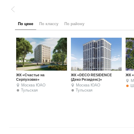
по цене
по классу
по району
ЖК «Донской Олимп»
ЖК «Композиция №24»
ЖК 
Москва
ЮАО
Москва
ЮАО
М
Шаболовская
Шаболовская
Т
от 94 740 000
руб.