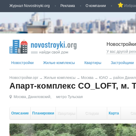
Журнал Novostroyki.org
Реклама
О компании
Избра
Новостройки
У вас другой рег
Новостройки
Жилые комплексы
Квартиры
Застройщики
Новостройки.орг
→
Жилые комплексы
→
Москва
→
ЮАО
→
район Данил
Апарт-комплекс CO_LOFT, м. 
Москва
,
Даниловский
,
метро Тульская
Описание
Планировки
Квартиры
Стадии
Карта
Сп
стройки
кор