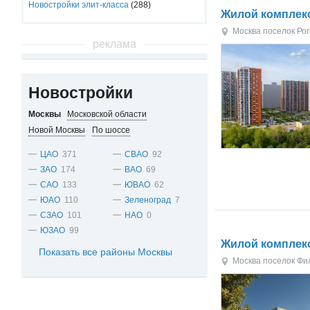
Новостройки элит-класса
(288)
Жилой комплек
Москва
поселок Ро
реклама
Новостройки
Москвы
Московской области
Новой Москвы
По шоссе
ЦАО
371
СВАО
92
ЗАО
174
ВАО
69
САО
133
ЮВАО
62
ЮАО
110
Зеленоград
7
СЗАО
101
НАО
0
ЮЗАО
99
Жилой комплек
Показать все районы Москвы
Москва
поселок Фи