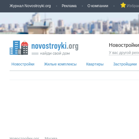
Журнал Novostroyki.org
Реклама
О компании
Избра
Новостройки
У вас другой рег
Новостройки
Жилые комплексы
Квартиры
Застройщики
Новостройки.орг
→
Москва