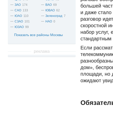
ЗАО
174
ВАО
69
большей част
САО
133
ЮВАО
62
и даже стало
ЮАО
110
Зеленоград
7
разговор иде
СЗАО
101
НАО
0
скоростной и
ЮЗАО
99
набор услуг, 
Показать все районы Москвы
стандартным 
Если рассмат
реклама
телекоммуник
разнообразны
дом», беспро
площади, но 
ожидают увид
Обязател