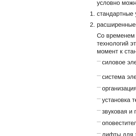
условно можн
стандартные 
расширенные 
Со временем 
технологий э
момент к ста
силовое эл
система эл
организаци
установка 
звуковая и 
оповестите
лифты для 