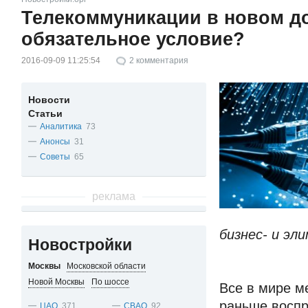
Телекоммуникации в новом д
обязательное условие?
2016-09-09 11:25:54
2
комментария
Новости
Статьи
Аналитика
73
Анонсы
31
Советы
65
реклама
бизнес- и эл
Новостройки
Москвы
Московской области
Новой Москвы
По шоссе
Все в мире ме
раньше воспр
ЦАО
371
СВАО
92