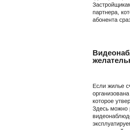
Застройщикам
партнера, ко
абонента сраз
Видеонаб
желатель
Если жилье с
организована
которое утве
Здесь можно 
видеонаблюде
эксплуатируе