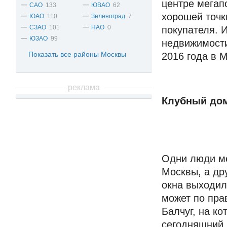
центре мегапо
САО
133
ЮВАО
62
хорошей точк
ЮАО
110
Зеленоград
7
СЗАО
101
НАО
0
покупателя. 
ЮЗАО
99
недвижимости
Показать все районы Москвы
2016 года в 
реклама
Клубный до
Одни люди ме
Москвы, а др
окна выходил
может по пра
Балчуг, на к
сегодняшний 