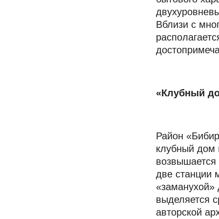
двухуровневы
Вблизи с мн
располагаетс
достопримеча
«Клубный д
Район «Бибир
клубный дом 
возвышается 
две станции 
«заманухой» 
выделяется с
авторской ар