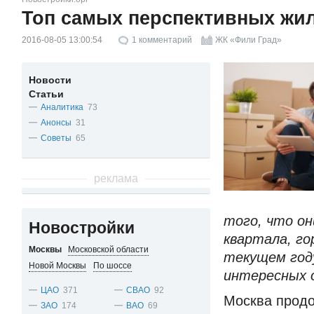
Топ самых перспективных жи
2016-08-05 13:00:54
1
комментарий
ЖК «Фили Град»
Новости
Статьи
Аналитика
73
Анонсы
31
Советы
65
реклама
того, что он
Новостройки
квартала, го
Москвы
Московской области
текущем год
Новой Москвы
По шоссе
интересных 
ЦАО
371
СВАО
92
Москва продо
ЗАО
174
ВАО
69