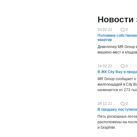
Новости
24.02.22
0
​Половина собственн
квартир
Девелопер MR Group в
машино-мест и кладов
14.02.22
0
В ЖК City Bay в про
MR Group сообщает о
жилплощадей в City B
начинается от 273 тыс
28.12.21
0
В продажу поступил
Пять роскошных лото
расположены на послед
и Graphite.