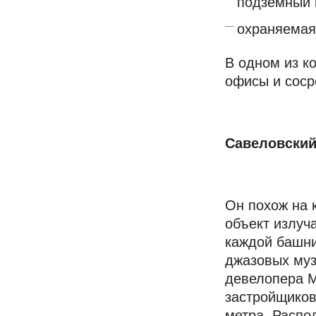
подземный 
охраняемая
В одном из к
офисы и соср
Савеловский
Он похож на 
объект излуч
каждой башни
джазовых муз
девелопера M
застройщиков
метра. Распо