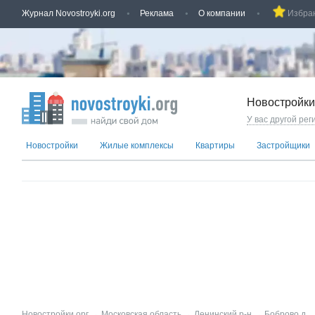
Журнал Novostroyki.org
Реклама
О компании
Избра
Новостройки
У вас другой рег
Новостройки
Жилые комплексы
Квартиры
Застройщики
Новостройки.орг
→
Московская область
→
Ленинский р-н
→
Боброво д