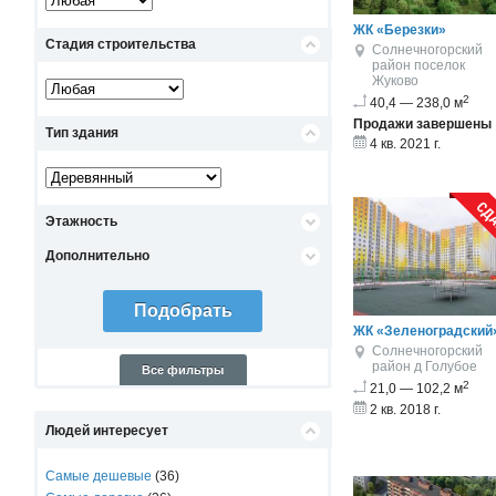
ЖК «Березки»
Стадия строительства
Солнечногорский
район
поселок
Жуково
2
40,4 — 238,0 м
Продажи завершены
Тип здания
4 кв. 2021 г.
Этажность
Дополнительно
ЖК «Зеленоградский
Солнечногорский
район
д Голубое
Все фильтры
2
21,0 — 102,2 м
2 кв. 2018 г.
Людей интересует
Самые дешевые
(36)