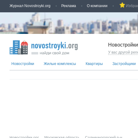
Журнал Novostroyki.org
Реклама
О компании
Избра
Новостройки
У вас другой рег
Новостройки
Жилые комплексы
Квартиры
Застройщики
Новостройки.орг
→
Московская область
→
Солнечногорский р-н