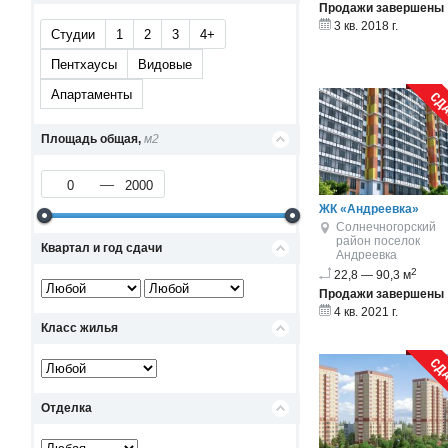
Продажи завершены
3 кв. 2018 г.
Студии
1
2
3
4+
Пентхаусы
Видовые
Апартаменты
Площадь общая,
м2
ЖК «Андреевка»
Солнечногорский
район
поселок
Квартал и год сдачи
Андреевка
2
22,8 — 90,3 м
Продажи завершены
4 кв. 2021 г.
Класс жилья
Отделка