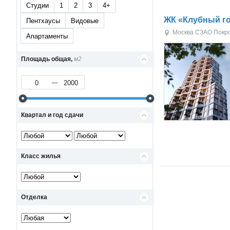
Студии
1
2
3
4+
ЖК «Клубный го
Пентхаусы
Видовые
Москва
СЗАО
Покр
Апартаменты
Площадь общая,
м2
Квартал и год сдачи
Класс жилья
Отделка