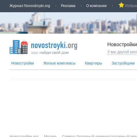
Журнал Novostroyki.org
Реклама
О компании
Избра
Новостройки
У вас другой рег
Новостройки
Жилые комплексы
Квартиры
Застройщики
Новостройки.орг
→
Москва
→
Северо-Западный административный окру