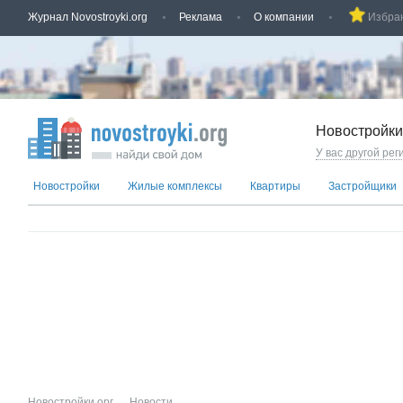
Журнал Novostroyki.org
Реклама
О компании
Избра
Новостройки
У вас другой рег
Новостройки
Жилые комплексы
Квартиры
Застройщики
Новостройки.орг
→
Новости