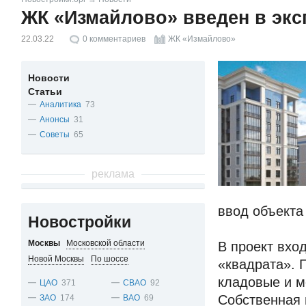
ЖК «Измайлово» введен в эк
22.03.22
0
комментариев
ЖК «Измайлово»
Новости
Статьи
Аналитика
73
Анонсы
31
Советы
65
реклама
ввод объекта
Новостройки
Москвы
Московской области
В проект вхо
Новой Москвы
По шоссе
«квадрата». 
кладовые и м
ЦАО
371
СВАО
92
Собственная 
ЗАО
174
ВАО
69