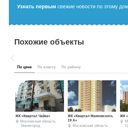
Узнать первым
свежие новости по этому до
Похожие объекты
по цене
по классу
по району
вского,
ЖК «Успенский»
ЖК «Молодежный»
Ж
Московская область
Московская область
асть
Одинцовский район
Одинцовский район