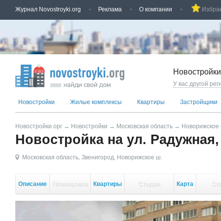
Журнал Novostroyki.org
Реклама
О компании
Избра
Новостройки
У вас другой рег
Новостройки
Жилые комплексы
Квартиры
Застройщики
Новостройки.орг
→
Новостройки
→
Московская область
→
Новорижское
Новостройка на ул. Радужная,
Московская область
,
Звенигород
,
Новорижское ш.
Описание
Планировки
Квартиры
Стадии
Карта
Сп
стройки
кор