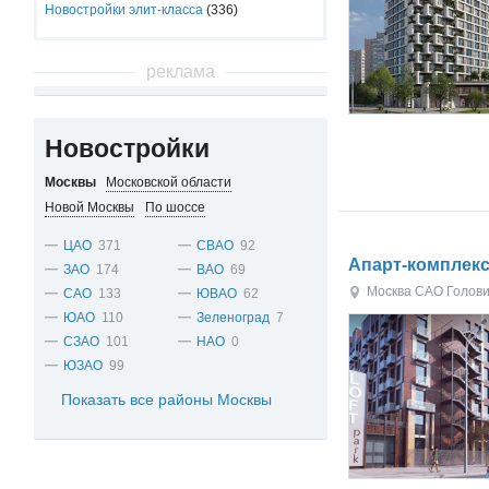
Новостройки элит-класса
(336)
реклама
Новостройки
Москвы
Московской области
Новой Москвы
По шоссе
ЦАО
371
СВАО
92
Апарт-комплекс 
ЗАО
174
ВАО
69
Москва
САО
Голов
САО
133
ЮВАО
62
ЮАО
110
Зеленоград
7
СЗАО
101
НАО
0
ЮЗАО
99
Показать все районы Москвы