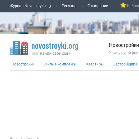
Журнал Novostroyki.org
Реклама
О компании
Избра
Новостройки
У вас другой рег
Новостройки
Жилые комплексы
Квартиры
Застройщики
Новостройки.орг