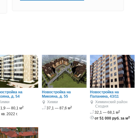
остройка на
Новостройка на
Новостройка на
ояна, д. 54
Микояна, д. 55
Папанина, 43/11
Химки
Химки
Химкинский район
Сходня
2
2
1,9 — 80,1 м
37,1 — 87,6 м
2
32,1 — 68,1 м
 кв. 2022 г.
2
от 51 000 руб. за м