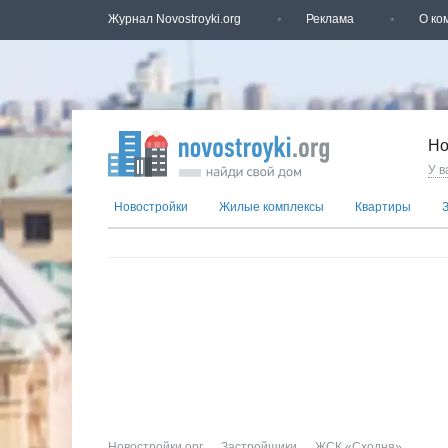
Журнал Novostroyki.org
Реклама
О ко
Но
У в
Новостройки
Жилые комплексы
Квартиры
Новостройки.орг
→
Застройщики
→
ЖСК «Сходня»