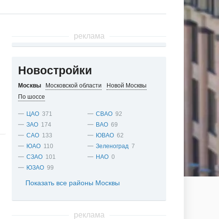
реклама
Новостройки
Москвы
Московской области
Новой Москвы
По шоссе
ЦАО
371
СВАО
92
ЗАО
174
ВАО
69
САО
133
ЮВАО
62
ЮАО
110
Зеленоград
7
СЗАО
101
НАО
0
ЮЗАО
99
Показать все районы Москвы
реклама