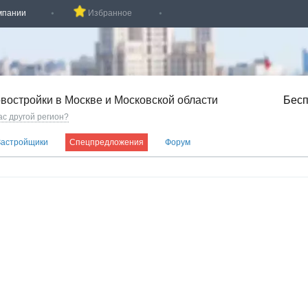
мпании
Избранное
востройки в Москве и Московской области
Бесп
ас другой регион?
Застройщики
Спецпредложения
Форум