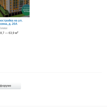
остройка на ул.
ояна, д. 20А
Химки
2
8,7 — 63,9 м
 форуме