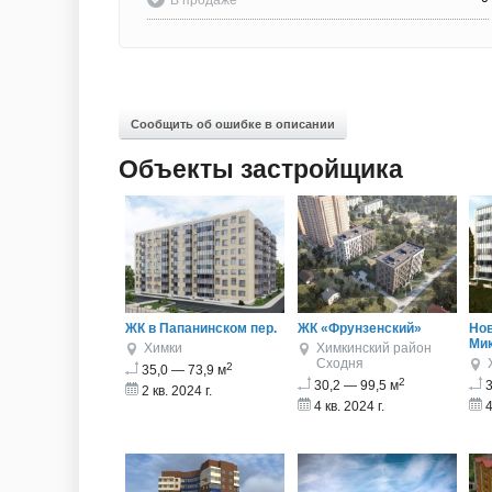
В продаже
Сообщить об ошибке в описании
Объекты застройщика
ЖК в Папанинском пер.
ЖК «Фрунзенский»
Нов
Мик
Химки
Химкинский район
Сходня
2
35,0 — 73,9 м
2
30,2 — 99,5 м
3
2 кв. 2024 г.
4 кв. 2024 г.
4