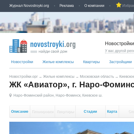
Журнал Novostroyki.org
Реклама
О компании
Избра
Новостройки
У вас другой рег
Новостройки
Жилые комплексы
Квартиры
Застройщики
Новостройки.орг
→
Жилые комплексы
→
Московская область
→
Киевско
ЖК «Авиатор», г. Наро-Фомин
Наро-Фоминский район
,
Наро-Фоминск
,
Киевское ш.
Описание
Планировки
Квартиры
Стадии
Карта
Сп
стройки
кор