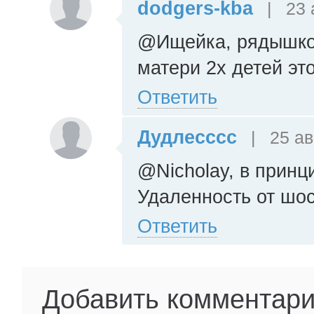
dodgers-kba
|
23 
@Ищейка, рядышком
матери 2х детей эт
Ответить
Дудлесссс
|
25 ав
@Nicholay, в принци
Удаленность от шос
Ответить
Добавить комментар