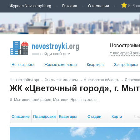
Журнал Novostroyki.org
Реклама
О компании
Избра
Новостройки
У вас другой рег
Новостройки
Жилые комплексы
Квартиры
Застройщики
Новостройки.орг
→
Жилые комплексы
→
Московская область
→
Ярослав
ЖК «Цветочный город», г. Мы
Мытищинский район
,
Мытищи
,
Ярославское ш.
Описание
Планировки
Квартиры
Стадии
Карта
Сп
стройки
кор