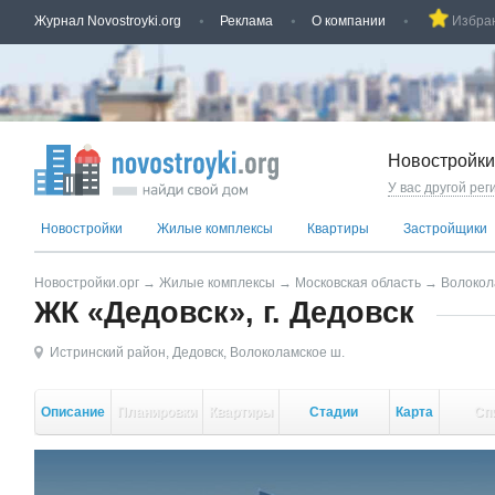
Журнал Novostroyki.org
Реклама
О компании
Избра
Новостройки
У вас другой рег
Новостройки
Жилые комплексы
Квартиры
Застройщики
Новостройки.орг
→
Жилые комплексы
→
Московская область
→
Волокол
ЖК «Дедовск», г. Дедовск
Истринский район
,
Дедовск
,
Волоколамское ш.
Описание
Планировки
Квартиры
Стадии
Карта
Сп
стройки
кор