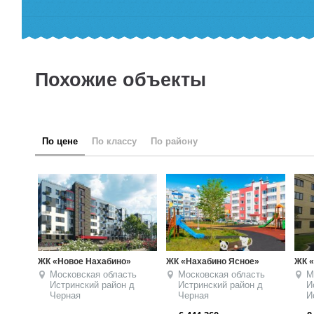
Похожие объекты
по цене
по классу
по району
ЖК «Нахабино Ясное»
ЖК «Нахабино Сквер»
ЖК «Новы
Московская область
Московская область
Москов
Истринский район
д
Истринский район
д
Истрин
Черная
Исаково
Рождес