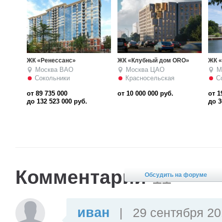
ЖК «Жемчужина»
ЖК «Шатер»
ЖК «
Москва
ВАО
Москва
ЦАО
М
Сокольники
Красносельская
С
от 197 000
от 18 500 000
руб.
до 304 000
руб. за кв. м
Комментарии
11
Обсудить на форуме
иван
|
29 сентября 20