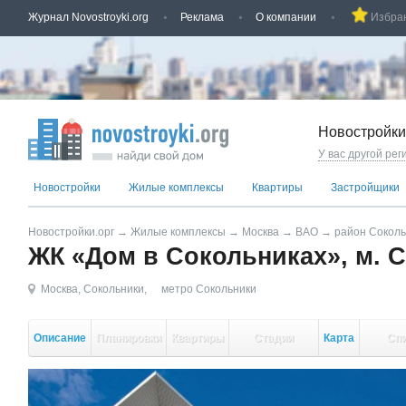
Журнал Novostroyki.org
Реклама
О компании
Избра
Новостройки
У вас другой рег
Новостройки
Жилые комплексы
Квартиры
Застройщики
Новостройки.орг
→
Жилые комплексы
→
Москва
→
ВАО
→
район Соколь
ЖК «Дом в Сокольниках», м. 
Москва
,
Сокольники
,
метро Сокольники
Описание
Планировки
Квартиры
Стадии
Карта
Сп
стройки
кор