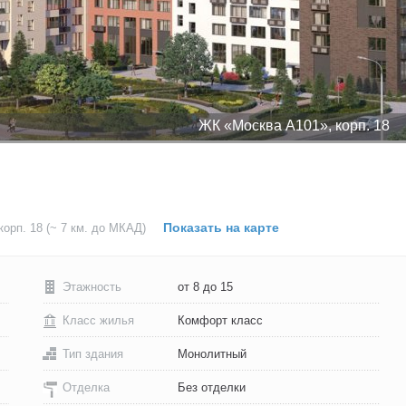
ЖК «Москва А101», корп. 18
Показать на карте
корп. 18
(~ 7 км. до МКАД)
Этажность
от 8 до 15
Класс жилья
Комфорт класс
Тип здания
Монолитный
Отделка
Без отделки