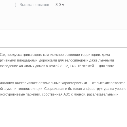
Высота потолков
3,0 м
01», предусматривающего комплексное освоение территории: дома
портивными площадками, дорожками для велосипедов и даже лыжными
озведение 48 жилых домов высотой 8, 12, 14 и 16 этажей — для этого
хнология обеспечивает оптимальные характеристики — от высоких потолков
ой шумо- и теплоизоляции. Социальная и бытовая инфраструктура на уровне
ногоуровневые паркинги, собственная АЗС с мойкой, развлекательный и