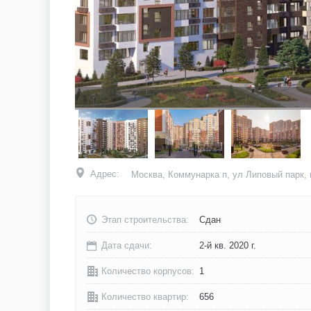
Адрес:
Москва, Коммунарка п, ул Липовый парк, 
Этап строительства:
Сдан
Дата сдачи:
2-й кв. 2020 г.
Количество корпусов:
1
Количество квартир:
656