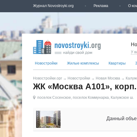
Журнал Novostroyki.org
Реклама
О ко
Но
У в
Новостройки
Жилые комплексы
Квартиры
Новостройки.орг
→
Новостройки
→
Новая Москва
→
Калуж
ЖК «Москва А101», корп.
поселок Сосенское
,
поселок Коммунарка
,
Калужское ш.
Данный объек