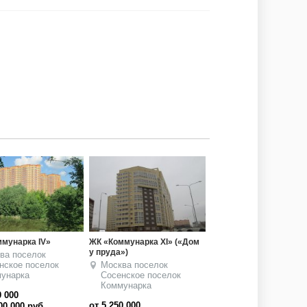
мунарка IV»
ЖК «Коммунарка XI» («Дом
у пруда»)
ва
поселок
нское
поселок
Москва
поселок
унарка
Сосенское
поселок
Коммунарка
0 000
от 5 250 000
00 000
руб.