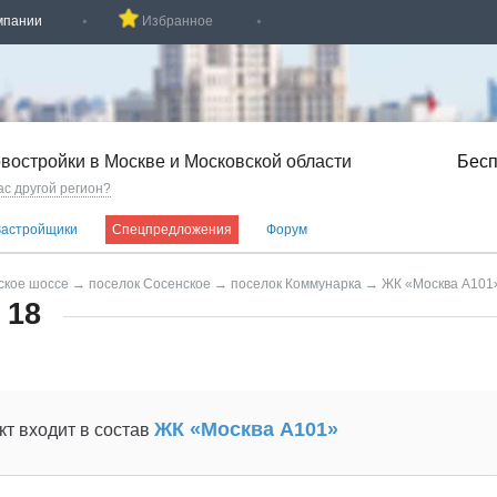
мпании
Избранное
востройки в Москве и Московской области
Бесп
ас другой регион?
Застройщики
Спецпредложения
Форум
ское шоссе
→
поселок Сосенское
→
поселок Коммунарка
→
ЖК «Москва А101
 18
ЖК «Москва А101»
т входит в состав