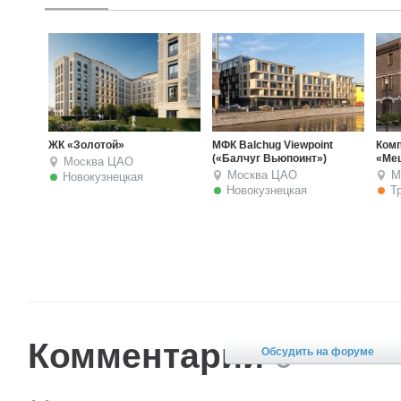
 Balchug Viewpoint
Комплекс особняков
ЖК The Residenc
Балчуг Вьюпоинт»)
«Меценат»
Oriental
Москва
ЦАО
Москва
ЦАО
Москва
ЦАО
Новокузнецкая
Третьяковская
Третьяковска
Комментарии
0
Обсудить на форуме