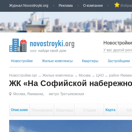
Журнал Novostroyki.org
Реклама
О компании
Избра
Новостройки
У вас другой рег
Новостройки
Жилые комплексы
Квартиры
Застройщики
Новостройки.орг
→
Жилые комплексы
→
Москва
→
ЦАО
→
район Якима
ЖК «На Софийской набережной,
Москва
,
Якиманка
,
метро Третьяковская
Описание
Планировки
Квартиры
Стадии
Карта
Сп
стройки
кор