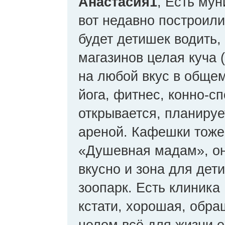
Анастасия1
, Есть му
вот недавно построил
будет детишек водить,
магазинов целая куча 
на любой вкус в общем
йога, фитнес, конно-с
открывается, планируе
ареной. Кафешки тоже 
«Душевная мадам», он
вкусно и зона для дет
зоопарк. Есть клиника
кстати, хорошая, обра
целом всё для жизни е