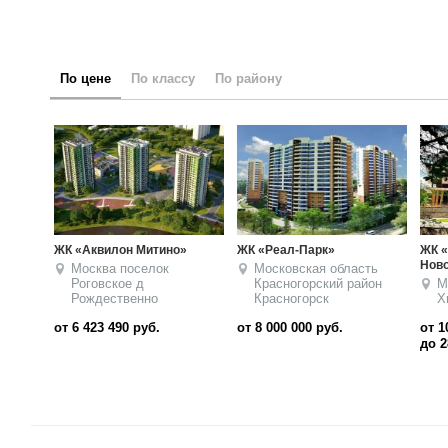
по цене
по классу
по району
ЖК «Олимпийская деревня
ЖК «LIFE-Митинская»
ЖК Г
Новогорск. Квартиры»
Москва
СЗАО
М
Московская область
К
Митино
Химки
п
от 8 129 110
от 10 990 000
от 6
до 14 400 000
руб.
до 28 900 000
руб.
до 2