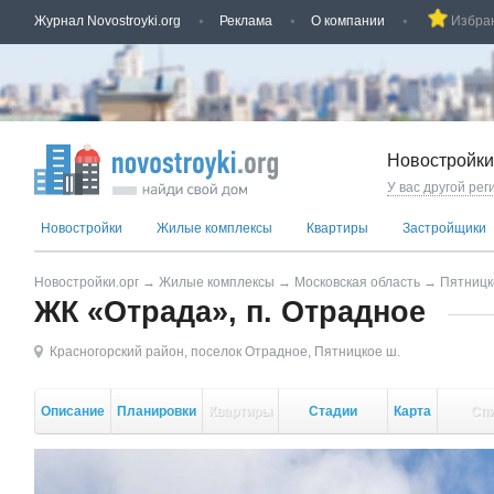
Журнал Novostroyki.org
Реклама
О компании
Избра
Новостройки
У вас другой рег
Новостройки
Жилые комплексы
Квартиры
Застройщики
Новостройки.орг
→
Жилые комплексы
→
Московская область
→
Пятницк
ЖК «Отрада», п. Отрадное
Красногорский район
,
поселок Отрадное
,
Пятницкое ш.
Описание
Планировки
Квартиры
Стадии
Карта
Сп
стройки
кор