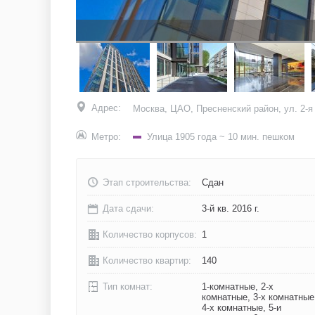
Адрес:
Москва, ЦАО, Пресненский район, ул. 2-я 
Метро:
Улица 1905 года
~ 10 мин. пешком
Этап строительства:
Сдан
Дата сдачи:
3-й кв. 2016 г.
Количество корпусов:
1
Количество квартир:
140
Тип комнат:
1-комнатные, 2-х
комнатные, 3-х комнатные
4-х комнатные, 5-и