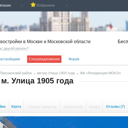
мпании
Избранное
востройки в Москве и Московской области
Бесп
ас другой регион?
Застройщики
Спецпредложения
Форум
Пресненский район
→
метро Улица 1905 года
→
ЖК «Резиденция МОНЭ»
м. Улица 1905 года
йки
Карта
Список корпусов
Новости
(0)
Форум
Отзывы
(7)