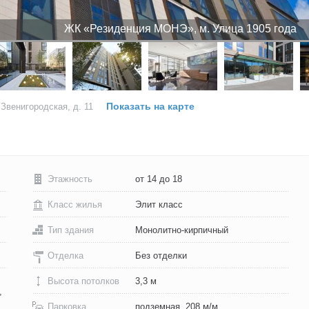
ЖК «Резиденция МОНЭ», м. Улица 1905 года
Показать на карте
Звенигородская, д. 11
Этажность
от 14 до 18
Класс жилья
Элит класс
Тип здания
Монолитно-кирпичный
Отделка
Без отделки
Высота потолков
3,3 м
,
Парковка
подземная, 208 м/м