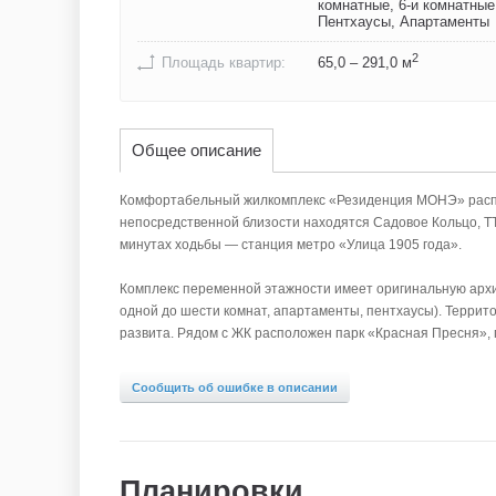
комнатные, 6-и комнатные
Пентхаусы, Апартаменты
2
Площадь квартир:
65,0 – 291,0 м
Общее описание
Комфортабельный жилкомплекс «Резиденция МОНЭ» распол
непосредственной близости находятся Садовое Кольцо, ТТК
минутах ходьбы — станция метро «Улица 1905 года».
Комплекс переменной этажности имеет оригинальную архите
одной до шести комнат, апартаменты, пентхаусы). Террит
развита. Рядом с ЖК расположен парк «Красная Пресня», 
Сообщить об ошибке в описании
Планировки