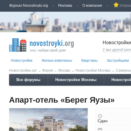
Журнал Novostroyki.org
Реклама
О компании
Избра
Новостройки
У вас другой рег
Новостройки
Жилые комплексы
Квартиры
Застройщики
Новостройки.орг
→
Форум
→
Москва
→
Новостройки Москвы
→
Северны
Все форумы
Новостройки Москвы
Новострой
Апарт-отель «Берег Яузы»
Сдан