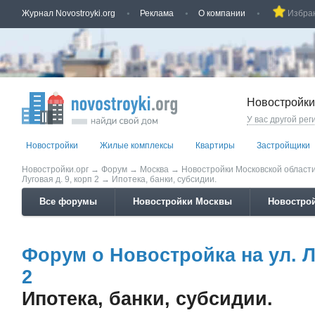
Журнал Novostroyki.org
Реклама
О компании
Избра
Новостройки
У вас другой рег
Новостройки
Жилые комплексы
Квартиры
Застройщики
Новостройки.орг
→
Форум
→
Москва
→
Новостройки Московской област
Луговая д. 9, корп 2
→
Ипотека, банки, субсидии.
Все форумы
Новостройки Москвы
Новострой
Форум о Новостройка на ул. Лу
2
Ипотека, банки, субсидии.