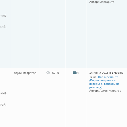
Автор:
Маргарита
ение,
лей,
Администратор
5729
6
14 Июня 2016 в 17:03:59
Тема:
Все о ремонте
(Перепланировка и
интерьер, вопросы по
ремонту.)
Автор:
Администратор
ение,
лей,