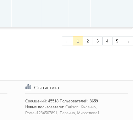
←
1
2
3
4
5
→
Статистика
Сообщений:
45518
Пользователей:
3659
Новые пользователи:
Carlson
Куленко
Роман1234567891
Парвина
Мирослава1