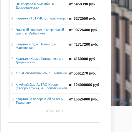
3
UP-квартал «Римский», м.
от 5458390
руб.
Домодедовская
4
Квартал «ТЕТРИС», г. Красногорск
от 6272550
руб.
5
Элитный квартал «Театральный
от 90726400
руб.
дом», м. Арбатская
6
Квартал «Сады Пекина», м.
от 41717200
руб.
Маяковская
7
Квартал «Новые Котельники», г.
от 4160000
руб.
Дзержинский
8
ЖК «Новотомилино», п. Томилино
от 5561270
руб.
9
Клубный Дом ALERO House
от 124000000
руб.
(«Алеро Хаус»), м. Кропоткинская
10
Квартал на набережной NOW, м.
от 16626800
руб.
Технопарк
реклама