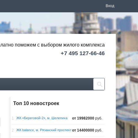
Вход
латно поможем с выбором
жилого комплекса
+7 495 127-66-46
Топ 10 новостроек
1
ЖК «Береговой-2», м. Шелепиха
от 19982000
руб.
2
ЖК balance, м. Рязанский проспект
от 14400000
руб.