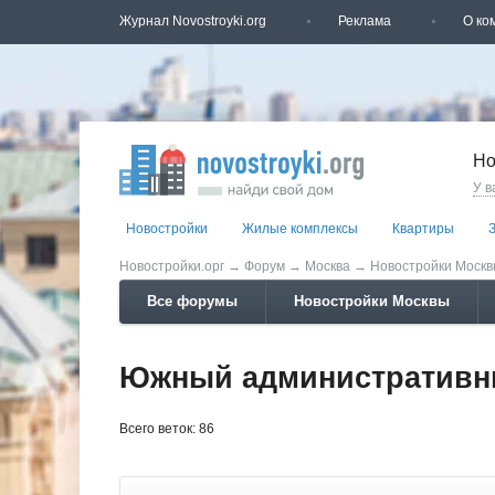
Журнал Novostroyki.org
Реклама
О ко
Но
У в
Новостройки
Жилые комплексы
Квартиры
Новостройки.орг
→
Форум
→
Москва
→
Новостройки Моск
Все форумы
Новостройки Москвы
Южный административн
Всего веток: 86