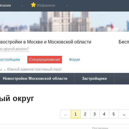
мпании
Избранное
востройки в Москве и Московской области
Бесп
ас другой регион?
Застройщики
Спецпредложения
Форум
вы
→
Южный административный округ
Новостройки Московской области
Застройщики
ый округ
←
1
2
3
4
5
→
Последнее