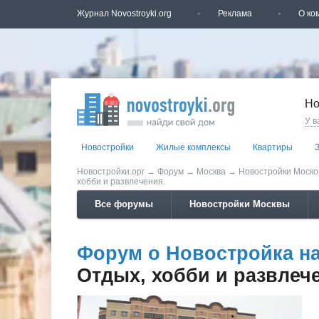
Журнал Novostroyki.org
Реклама
О ко
Но
У в
Новостройки
Жилые комплексы
Квартиры
Новостройки.орг
→
Форум
→
Москва
→
Новостройки Моско
хобби и развлечения.
Все форумы
Новостройки Москвы
Форум о Новостройка на 
Отдых, хобби и развлеч