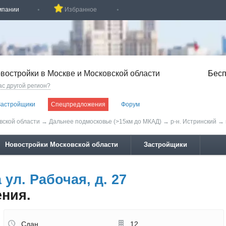
мпании
Избранное
востройки в Москве и Московской области
Бесп
ас другой регион?
Застройщики
Спецпредложения
Форум
вской области
→
Дальнее подмосковье (>15км до МКАД)
→
р-н. Истринский
→
Новостройки Московской области
Застройщики
ул. Рабочая, д. 27
ения.
Сдан
12