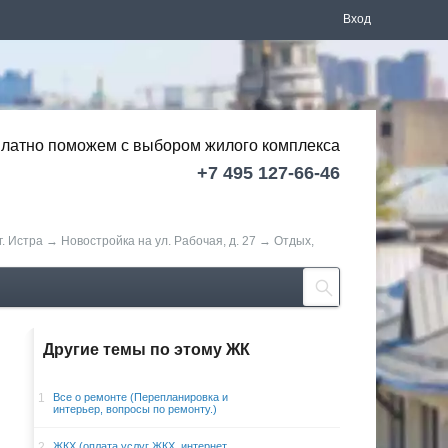
Вход
латно поможем с выбором
жилого комплекса
+7 495 127-66-46
г. Истра
→
Новостройка на ул. Рабочая, д. 27
→
Отдых,
Другие темы по этому ЖК
1
Все о ремонте (Перепланировка и
интерьер, вопросы по ремонту.)
2
ЖКХ (оплата услуг ЖКХ, интернет