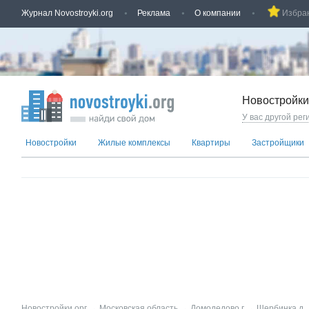
Журнал Novostroyki.org
Реклама
О компании
Избра
Новостройки
У вас другой рег
Новостройки
Жилые комплексы
Квартиры
Застройщики
Новостройки.орг
→
Московская область
→
Домодедово г
→
Щербинка д