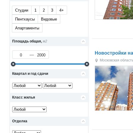
Студии
1
2
3
4+
Пентхаусы
Видовые
Апартаменты
Площадь общая,
м2
Новостройки на 
Московская област
Квартал и год сдачи
Класс жилья
Отделка