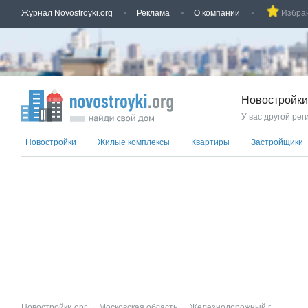
Журнал Novostroyki.org
Реклама
О компании
Избра
Новостройки
У вас другой рег
Новостройки
Жилые комплексы
Квартиры
Застройщики
Новостройки.орг
→
Московская область
→
Железнодорожный г