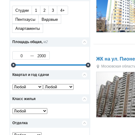
Студии
1
2
3
4+
Пентхаусы
Видовые
Апартаменты
Площадь общая,
м2
ЖК на ул. Пион
Московская област
Квартал и год сдачи
Класс жилья
Отделка