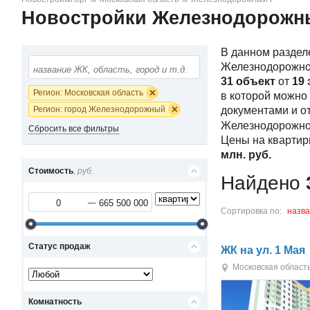
Новостройки Железнодорожн
В данном раздел
Железнодорожно
31 объект
от
19 
Регион: Московская область
в которой можно
Регион: город Железнодорожный
документами и о
Железнодорожно
Сбросить все фильтры
Цены на квартир
млн.
руб.
Стоимость
, руб.
Найдено
Сортировка по:
назв
Статус продаж
ЖК на ул. 1 Мая
Московская област
Комнатность