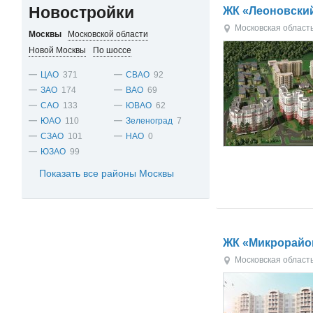
Новостройки
ЖК «Леоновски
Московская област
Москвы
Московской области
Новой Москвы
По шоссе
ЦАО
371
СВАО
92
ЗАО
174
ВАО
69
САО
133
ЮВАО
62
ЮАО
110
Зеленоград
7
СЗАО
101
НАО
0
ЮЗАО
99
Показать все районы Москвы
ЖК «Микрорайо
Московская област