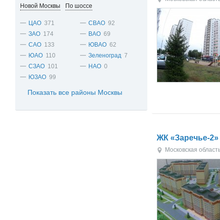
Новой Москвы
По шоссе
ЦАО
371
СВАО
92
ЗАО
174
ВАО
69
САО
133
ЮВАО
62
ЮАО
110
Зеленоград
7
СЗАО
101
НАО
0
ЮЗАО
99
Показать все районы Москвы
ЖК «Заречье-2»
Московская област