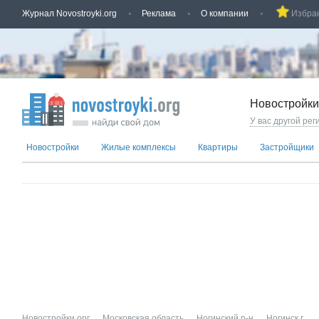
Журнал Novostroyki.org
Реклама
О компании
Избра
Новостройки
У вас другой рег
Новостройки
Жилые комплексы
Квартиры
Застройщики
Новостройки.орг
→
Московская область
→
Ногинский р-н
→
Ногинск г