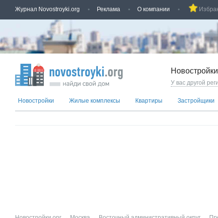
Журнал Novostroyki.org
Реклама
О компании
Избра
Новостройки
У вас другой рег
Новостройки
Жилые комплексы
Квартиры
Застройщики
Новостройки.орг
→
Москва
→
Восточный административный округ
→
Пр