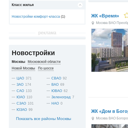
Класс жилья
ЖК «Время»
Новостройки комфорт-класса
(1)
Москва
ВАО
Преоб
реклама
Новостройки
Москвы
Московской области
Новой Москвы
По шоссе
ЦАО
371
СВАО
92
ЗАО
174
ВАО
69
САО
133
ЮВАО
62
ЮАО
110
Зеленоград
7
СЗАО
101
НАО
0
ЮЗАО
99
ЖК «Дом в Бог
Показать все районы Москвы
Москва
ВАО
Богоро