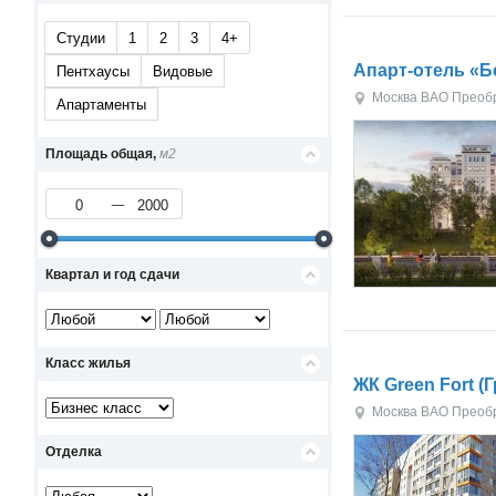
Студии
1
2
3
4+
Апарт-отель «Б
Пентхаусы
Видовые
Москва
ВАО
Преоб
Апартаменты
Площадь общая,
м2
Квартал и год сдачи
Класс жилья
ЖК Green Fort (
Москва
ВАО
Преоб
Отделка