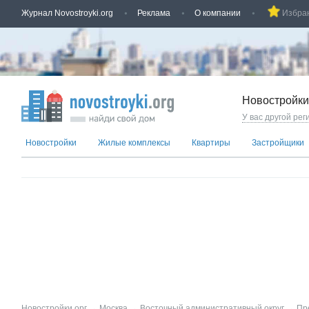
Журнал Novostroyki.org
Реклама
О компании
Избра
Новостройки
У вас другой рег
Новостройки
Жилые комплексы
Квартиры
Застройщики
Новостройки.орг
→
Москва
→
Восточный административный округ
→
Пр