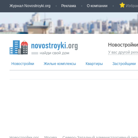
Журнал Novostroyki.org
Реклама
О компании
Избра
Новостройки
У вас другой рег
Новостройки
Жилые комплексы
Квартиры
Застройщики
Новостройки.орг
→
Москва
→
Северо-Западный административный окру