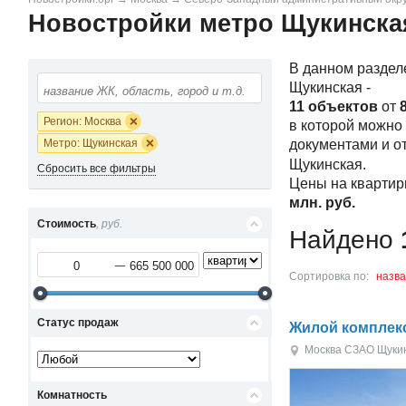
Новостройки метро Щукинска
В данном раздел
Щукинская -
11 объектов
от
8
Регион: Москва
в которой можно
Метро: Щукинская
документами и о
Щукинская.
Сбросить все фильтры
Цены на квартир
млн.
руб.
Стоимость
, руб.
Найдено
Сортировка по:
назв
Статус продаж
Жилой комплек
Москва
СЗАО
Щуки
Комнатность