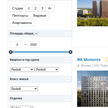
Студии
1
2
3
4+
Пентхаусы
Видовые
Апартаменты
Площадь общая,
м2
ЖК Moments
Квартал и год сдачи
Москва
СЗАО
Покр
Класс жилья
Отделка