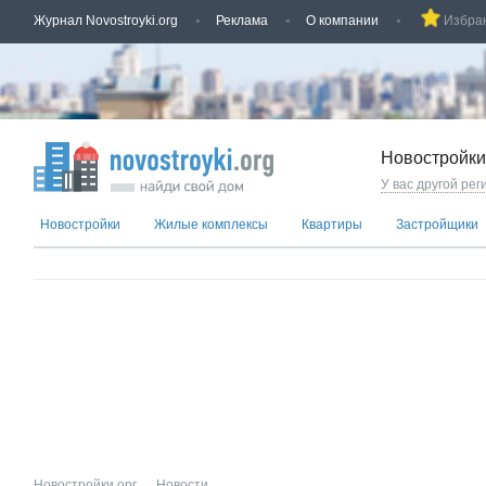
Журнал Novostroyki.org
Реклама
О компании
Избра
Новостройки
У вас другой рег
Новостройки
Жилые комплексы
Квартиры
Застройщики
Новостройки.орг
→
Новости