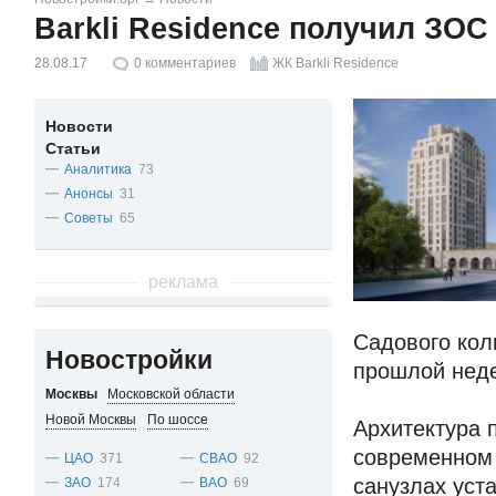
Barkli Residence получил ЗОС
28.08.17
0
комментариев
ЖК Barkli Residence
Новости
Статьи
Аналитика
73
Анонсы
31
Советы
65
реклама
Садового кол
Новостройки
прошлой нед
Москвы
Московской области
Новой Москвы
По шоссе
Архитектура 
современном 
ЦАО
371
СВАО
92
санузлах уст
ЗАО
174
ВАО
69