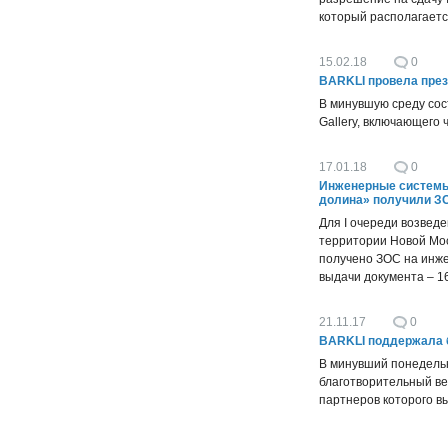
который располагаетс
15.02.18
0
BARKLI провела пре
В минувшую среду сос
Gallery, включающего
17.01.18
0
Инженерные системы
долина» получили З
Для I очереди возвед
территории Новой Мос
получено ЗОС на инже
выдачи документа – 1
21.11.17
0
BARKLI поддержала 
В минувший понедельн
благотворительный в
партнеров которого в