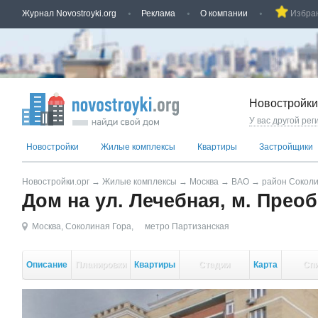
Журнал Novostroyki.org
Реклама
О компании
Избра
Новостройки
У вас другой рег
Новостройки
Жилые комплексы
Квартиры
Застройщики
Новостройки.орг
→
Жилые комплексы
→
Москва
→
ВАО
→
район Соколи
Дом на ул. Лечебная, м. Пре
Москва
,
Соколиная Гора
,
метро Партизанская
Описание
Планировки
Квартиры
Стадии
Карта
Сп
стройки
кор