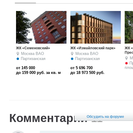
ЖК «Дом на ул.
ЖК «Счастье на
ЖК 
Преображенский Вал, 24»
Семеновской»
М
Москва
ВАО
Москва
ВАО
С
Преображенская
Семёновская
площадь
от 25 000 000
руб.
Комментарии
11
Обсудить на форуме