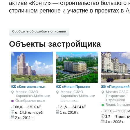
активе «Конти» — строительство большого 
столичном регионе и участие в проектах в А
Сообщить об ошибке в описании
Объекты застройщика
ЖК «Континенталь»
ЖК «Новая Пресня»
ЖК «Покровский
Москва
СЗАО
Москва
СЗАО
Москва
СЗАО
Хорошёво-Мнёвники
Хорошёво-Мнёвники
Покровское-
Стрешнево
Октябрьское поле
Шелепиха
Водный стади
2
2
68,0 — 270,0 м
21,5 — 242,4 м
83,0 — 500,0 м
от 14,5 млн. руб.
1 кв. 2016 г.
3,7 — 7 млн. р
2 кв. 2011 г.
4 кв. 2008 г.