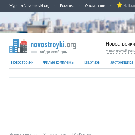
Журнал Novostroyki.org
Реклама
О компании
Избра
Новостройки
У вас другой рег
Новостройки
Жилые комплексы
Квартиры
Застройщики
Новостройки.орг
→
Застройщики
→
ГК «Конти»