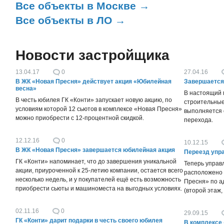
Все объекты в Москве →
Все объекты в ЛО →
Новости застройщика
13.04.17
0
27.04.16
В ЖК «Новая Пресня» действует акция «Юбилейная
Завершается 
весна»
В настоящий 
В честь юбилея ГК «Конти» запускает новую акцию, по
строительные
условиям которой 12 сьютов в комплексе «Новая Пресня»
выполняется 
можно приобрести с 12-процентной скидкой.
перехода.
12.12.16
0
10.12.15
В ЖК «Новая Пресня» завершается юбилейная акция
Переезд упра
ГК «Конти» напоминает, что до завершения уникальной
Теперь управ
акции, приуроченной к 25-летию компании, остается всего
расположено 
несколько недель, и у покупателей ещё есть возможность
Пресня» по ад
приобрести сьюты и машиноместа на выгодных условиях.
(второй этаж,
02.11.16
0
29.09.15
ГК «Конти» дарит подарки в честь своего юбилея
В комплексе