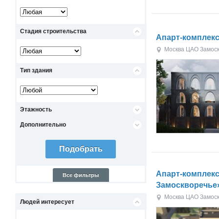
Стадия строительства
Апарт-комплекс
Москва
ЦАО
Замос
Тип здания
Этажность
Дополнительно
Апарт-комплек
Все фильтры
Замоскворечье
Москва
ЦАО
Замос
Людей интересует