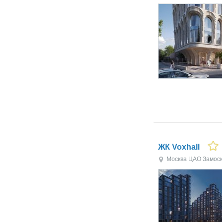
ЖК Voxhall
Москва
ЦАО
Замос