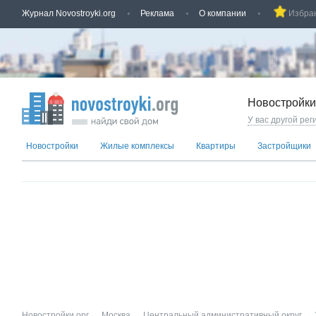
Журнал Novostroyki.org
Реклама
О компании
Избра
Новостройки
У вас другой рег
Новостройки
Жилые комплексы
Квартиры
Застройщики
Новостройки.орг
→
Москва
→
Центральный административный округ
→