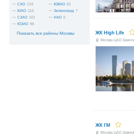
САО
133
ЮВАО
62
ЮАО
110
Зеленоград
7
СЗАО
101
НАО
0
ЮЗАО
99
ЖК High Life
Показать все районы Москвы
Москва
ЦАО
Замос
ЖК I’M
Москва
ЦАО
Замос