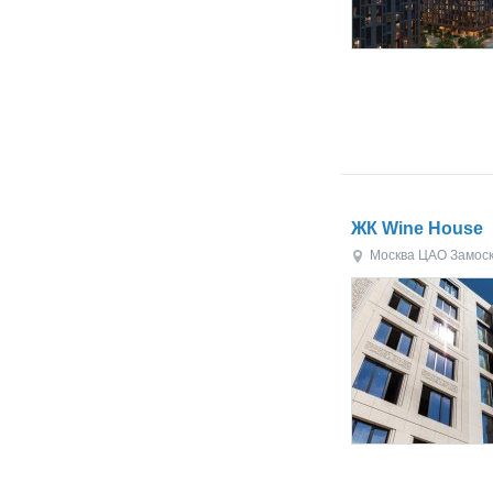
ЖК Wine House
Москва
ЦАО
Замос