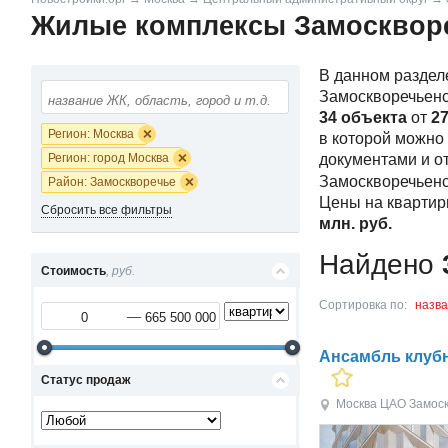
Жилые комплексы Замосквор
В данном раздел
Замоскворечьенс
34 объекта
от
27
Регион: Москва
в которой можно
Регион: город Москва
документами и о
Замоскворечьенс
Район: Замоскворечье
Цены на квартир
Сбросить все фильтры
млн.
руб.
Найдено
Стоимость
, руб.
Сортировка по:
назв
Ансамбль клубн
Статус продаж
Москва
ЦАО
Замос