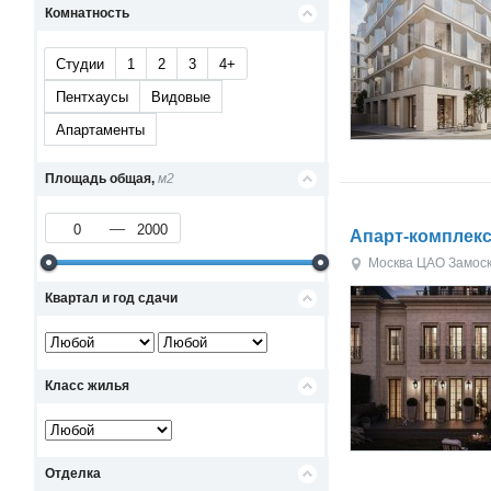
Комнатность
Студии
1
2
3
4+
Пентхаусы
Видовые
Апартаменты
Площадь общая,
м2
Апарт-комплекс 
Москва
ЦАО
Замос
Квартал и год сдачи
Класс жилья
Отделка