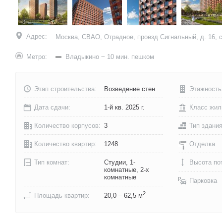
Адрес:
Москва, СВАО, Отрадное, проезд Сигнальный, д. 16, с
Метро:
Владыкино
~ 10 мин. пешком
Этап строительства:
Возведение стен
Этажность
Дата сдачи:
1-й кв. 2025 г.
Класс жил
Количество корпусов:
3
Тип здани
Количество квартир:
1248
Отделка
Тип комнат:
Студии, 1-
Высота по
комнатные, 2-х
комнатные
Парковка
2
Площадь квартир:
20,0 – 62,5 м