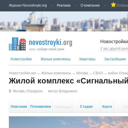
Журнал Novostroyki.org
Реклама
О компании
Избра
Новостройки
У вас другой рег
Новостройки
Жилые комплексы
Квартиры
Застройщики
Новостройки.орг
→
Жилые комплексы
→
Москва
→
СВАО
→
район Отра
Жилой комплекс «Сигнальный
Москва
,
Отрадное
,
метро Владыкино
Описание
Планировки
Квартиры
Стадии
Карта
Сп
стройки
кор