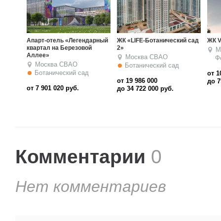
танический сад
ЖК Very
ЖК «LIFE-Ботанический
сад»
Москва
СВАО
ВАО
Москва
СВАО
Фонвизинская
кий сад
Ботанический сад
от 10 416 200
0
от 12 186 000
до 79 361 100
руб.
0
руб.
до 47 178 000
руб.
Комментарии
0
Нет комментариев