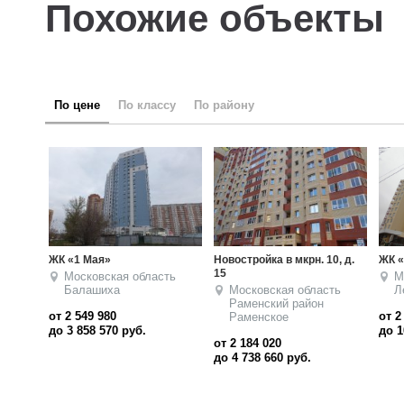
Похожие объекты
по цене
по классу
по району
ЖК «Клубный»
ЖК «Новая звезда»
ЖК «
Московская область
Московская область
М
Ленинский район
Видное
Королев
Л
М
от 2 461 000
от 3 400 000
от 3
до 10 750 000
руб.
до 5 896 000
руб.