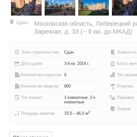
Адрес:
Московская область, Люберецкий ра
Заречная, д. 33
(~ 9 км. до МКАД)
Этап строительства:
Сдан
Этажность
Дата сдачи:
3-й кв. 2014 г.
Класс жил
Количество корпусов:
6
Тип здани
Количество квартир:
800
Отделка
Тип комнат:
1-комнатные, 2-х
Парковка
комнатные
Охрана
2
Площадь квартир:
33,0 – 46,0 м