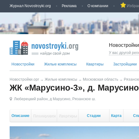
Журнал Novostroyki.org
Реклама
О компании
Избра
Новостройки
У вас другой рег
Новостройки
Жилые комплексы
Квартиры
Застройщики
Новостройки.орг
→
Жилые комплексы
→
Московская область
→
Рязанск
ЖК «Марусино-3», д. Марусино
Люберецкий район
,
д Марусино
,
Рязанское ш.
Описание
Планировки
Квартиры
Стадии
Карта
Сп
стройки
кор