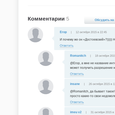
Комментарии
5
Обсудить на
Егор
|
12 октября 2015 в 22:45
И почему же он «Достоевский»?))))) Н
Ответить
Romanitch
|
18 октября 2015
@Егор, а мне не название инте
может получить разрешение на
Ответить
insane
|
26 октября 2015 в 1
@Romanitch, да бывает такое!
просто какие-то свои недомол
Ответить
imeu v2
|
31 октября 2015 в 