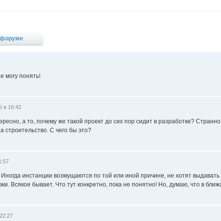
 форуме
е могу понять!
 в 16:42
ресно, а то, почему же такой проект до сих пор сидит в разработке? Странно 
 строительство. С чего бы это?
1:57
 Иногда инстанции возмущаются по той или иной причине, не хотят выдавать 
вки. Всякое бывает. Что тут конкретно, пока не понятно! Но, думаю, что в бл
22:27