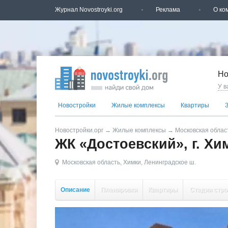
Журнал Novostroyki.org
Реклама
О ко
Но
У в
Новостройки
Жилые комплексы
Квартиры
Новостройки.орг
→
Жилые комплексы
→
Московская облас
ЖК «Достоевский», г. Хи
Московская область
,
Химки
,
Ленинградское ш.
Описание
Планировки
Квартиры
Стадии стро