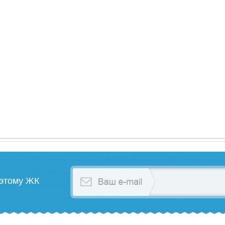
 этому ЖК