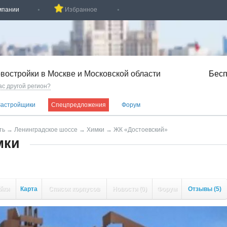
мпании
Избранное
востройки в Москве и Московской области
Бесп
ас другой регион?
Застройщики
Спецпредложения
Форум
ть
→
Ленинградское шоссе
→
Химки
→
ЖК «Достоевский»
мки
йки
Карта
Список корпусов
Новости
(0)
Форум
Отзывы
(5)