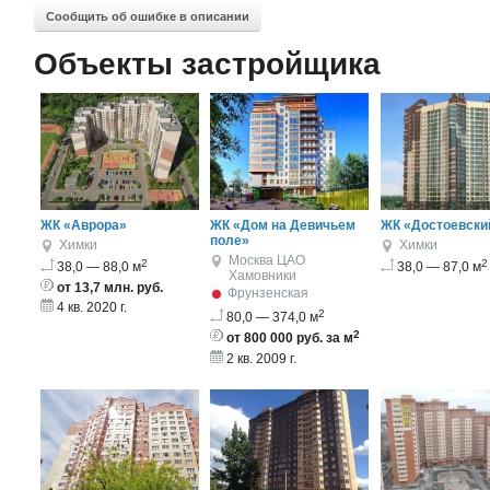
Сообщить об ошибке в описании
Объекты застройщика
ЖК «Аврора»
ЖК «Дом на Девичьем
ЖК «Достоевски
поле»
Химки
Химки
Москва
ЦАО
2
2
38,0 — 88,0 м
38,0 — 87,0 м
Хамовники
от 13,7 млн. руб.
Фрунзенская
4 кв. 2020 г.
2
80,0 — 374,0 м
2
от 800 000 руб. за м
2 кв. 2009 г.