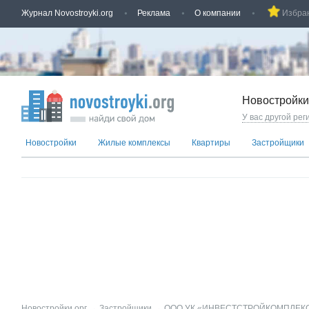
Журнал Novostroyki.org
Реклама
О компании
Избра
Новостройки
У вас другой рег
Новостройки
Жилые комплексы
Квартиры
Застройщики
Новостройки.орг
→
Застройщики
→
ООО УК «ИНВЕСТСТРОЙКОМПЛЕК