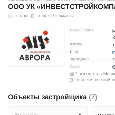
ООО УК «ИНВЕСТСТРОЙКОМП
0
отзывов
10 новостей по объектам
Адрес гл. офиса
М
Х
Телефон
+
E-mail
i
Год создания
2
Ссылки
7 объектов в Моск
Новости застройщ
Объекты застройщика
(7)
6