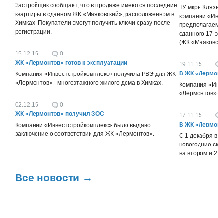
Застройщик сообщает, что в продаже имеются последние
ТУ мкрн Кляз
квартиры в сданном ЖК «Маяковский», расположенном в
компании «Ин
Химках. Покупатели смогут получить ключи сразу после
предполагаем
регистрации.
сданного 17-э
(ЖК «Маяковс
15.12.15
0
ЖК «Лермонтов» готов к эксплуатации
19.11.15
В ЖК «Лермо
Компания «Инвестстройкомплекс» получила РВЭ для ЖК
«Лермонтов» - многоэтажного жилого дома в Химках.
Компания «Ин
«Лермонтов»
02.12.15
0
ЖК «Лермонтов» получил ЗОС
17.11.15
В ЖК «Лермо
Компании «Инвестстройкомплекс» было выдано
заключение о соответствии для ЖК «Лермонтов».
С 1 декабря 
новогодние с
на втором и 2
Все новости
→