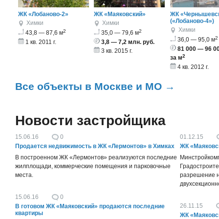
ЖК «Лобаново-2»
ЖК «Маяковский»
ЖК «Чернышевск
(«Лобаново-4»)
Химки
Химки
Химки
2
2
43,8 — 87,6 м
35,0 — 79,6 м
2
36,0 — 95,0 м
1 кв. 2011 г.
3,8 — 7,2 млн. руб.
81 000 — 96 00
3 кв. 2015 г.
2
за м
4 кв. 2012 г.
Все объекты в Москве и МО →
Новости застройщика
15.06.16
0
01.12.15
Продается недвижимость в ЖК «Лермонтов» в Химках
ЖК «Маяковс
В построенном ЖК «Лермонтов» реализуются последние
Минстройкомп
жилплощади, коммерческие помещения и парковочные
Градостроите
места.
разрешение н
двухсекционно
15.06.16
0
26.11.15
В готовом ЖК «Маяковский» продаются последние
квартиры
ЖК «Маяковс