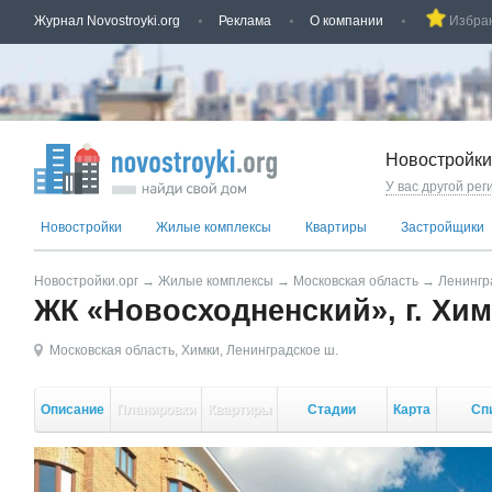
Журнал Novostroyki.org
Реклама
О компании
Избра
Новостройки
У вас другой рег
Новостройки
Жилые комплексы
Квартиры
Застройщики
Новостройки.орг
→
Жилые комплексы
→
Московская область
→
Ленингр
ЖК «Новосходненский», г. Хи
Московская область
,
Химки
,
Ленинградское ш.
Описание
Планировки
Квартиры
Стадии
Карта
Сп
стройки
кор