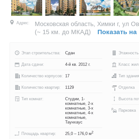
Адрес:
Московская область, Химки г, ул Ов
Показать на
(~ 15 км. до МКАД)
Этап строительства:
Сдан
Этажность
Дата сдачи:
4-й кв. 2012 г.
Класс жил
Количество корпусов:
17
Тип здани
Количество квартир:
1129
Отделка
Тип комнат:
Студии, 1-
Высота по
комнатные, 2-х
комнатные, 3-х
Парковка
комнатные, 4-х
комнатные,
Таунхаус
2
Площадь квартир:
25,0 – 176,0 м