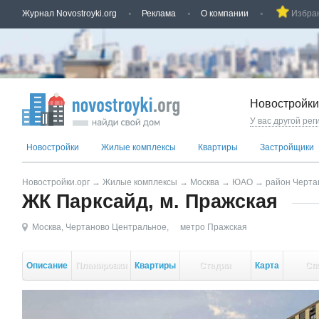
Журнал Novostroyki.org
Реклама
О компании
Избра
Новостройки
У вас другой рег
Новостройки
Жилые комплексы
Квартиры
Застройщики
Новостройки.орг
→
Жилые комплексы
→
Москва
→
ЮАО
→
район Черта
ЖК Парксайд, м. Пражская
Москва
,
Чертаново Центральное
,
метро Пражская
Описание
Планировки
Квартиры
Стадии
Карта
Сп
стройки
кор