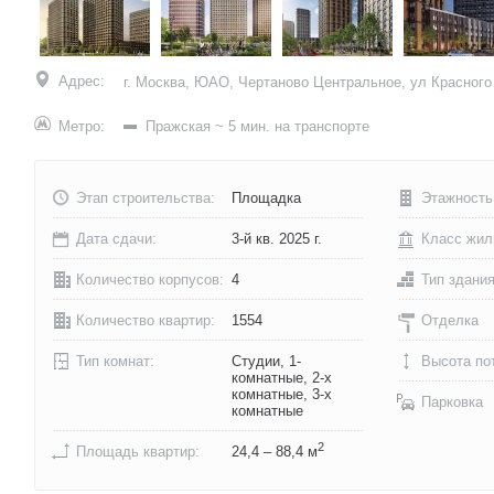
Адрес:
г. Москва, ЮАО, Чертаново Центральное, ул Красного 
Метро:
Пражская
~ 5 мин. на транспорте
Этап строительства:
Площадка
Этажность
Дата сдачи:
3-й кв. 2025 г.
Класс жил
Количество корпусов:
4
Тип здани
Количество квартир:
1554
Отделка
Тип комнат:
Студии, 1-
Высота по
комнатные, 2-х
комнатные, 3-х
Парковка
комнатные
2
Площадь квартир:
24,4 – 88,4 м