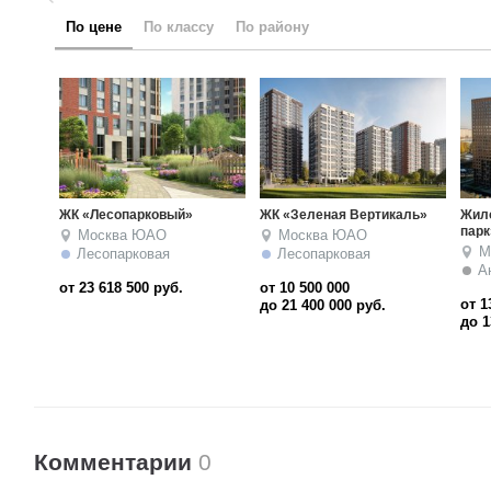
по цене
по классу
по району
«Зеленая Вертикаль»
Жилой комплекс «Аннино
МФК «Авеню 77»
парк»
Москва
ЮАО
Москва
ЮАО
Москва
ЮАО
есопарковая
Чертановская
Аннино
10 500 000
от 15 260 000
от 13 438 600
21 400 000
руб.
до 61 000 000
ру
до 13 665 400
руб.
Комментарии
0