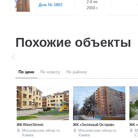
2-й кв.
Дом № 1803
2004 г.
Похожие объекты
по цене
по классу
по району
ЖК «Лебединое Озеро»
ЖК «Журавли»
ЖК «
Московская область
Московская область
М
Солнечногорский район
Красногорский район
С