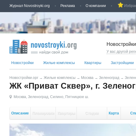
Журнал Novostroyki.org
Реклама
О компании
Избра
Новостройки
У вас другой рег
Новостройки
Жилые комплексы
Квартиры
Застройщики
Новостройки.орг
→
Жилые комплексы
→
Москва
→
Зеленоград
→
Зелен
ЖК «Приват Сквер», г. Зелено
Москва
,
Зеленоград
,
Силино
,
Пятницкое ш.
Описание
Планировки
Квартиры
Стадии
Карта
Сп
стройки
кор