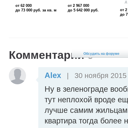
д Поярково
Красногорск
д
от 2 899 260
от 15 570 300
руб.
от 6
до 7 458 430
руб.
до 7
Комментарии
9
Обсудить на форуме
Alex
|
30 ноября 2015 
Ну в зеленограде воо
тут неплохой вроде ещ
лучше самим жильцами
квартира тогда более 