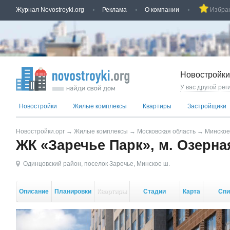
Журнал Novostroyki.org
Реклама
О компании
Избра
Новостройки
У вас другой рег
Новостройки
Жилые комплексы
Квартиры
Застройщики
Новостройки.орг
→
Жилые комплексы
→
Московская область
→
Минское
ЖК «Заречье Парк», м. Озерна
Одинцовский район
,
поселок Заречье
,
Минское ш.
Описание
Планировки
Квартиры
Стадии
Карта
Спи
стройки
корп