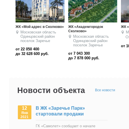
ЖК «Страна.Озерная»
Жилой комплекс
ЖК «
«Мещерский лес»
Москва
ЗАО
М
Москва
ЗАО
О
Озерная
п
Терешково
от 10 900 000
руб.
от 9
от 15 774 100
до 4
до 18 188 100
руб.
Новости объекта
Все новости
12
В ЖК «Заречье Парк»
Янв
стартовали продажи
2021
ГК «Самолет» сообщает о начале