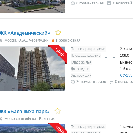
0 комментариев
0 новостей
ЖК «Академический»
Москва
ЮЗАО
Черёмушки
Профсоюзная
Типы квартир в доме
2-х ком
Площадь квартир
109,0 —
Класс жилья
Бизнес
Дата сдачи
1-й ква
Застройщик
СУ-155
26 комментариев
0 новосте
ЖК «Балашиха-парк»
Московская область
Балашиха
Типы квартир в доме
1-комна