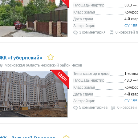
Площадь квартир
38,3 — 
Класс жилья
Комфор
Дата сдачи
4-й ква
Застройщик
СУ-155
3 комментария
0 новостей 
ЖК «Губернский»
Московская область
Чеховский район
Чехов
Типы квартир в доме
1-комна
Площадь квартир
43,0 — 
Класс жилья
Комфор
Дата сдачи
4-й ква
Застройщик
СУ-155
5 комментариев
0 новостей