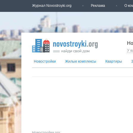
Журнал Novostroyki.org
Реклама
О ко
Но
У в
Новостройки
Жилые комплексы
Квартиры
Новостройки.орг