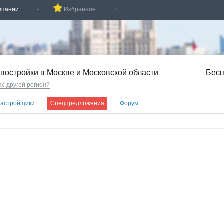
мпании
Избранное
востройки в Москве и Московской области
Бесп
ас другой регион?
Застройщики
Спецпредложения
Форум