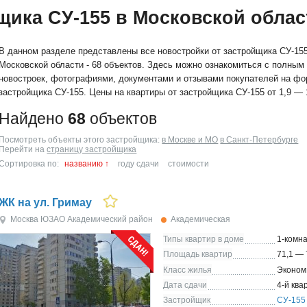
щика СУ-155 в Московской облас
В данном разделе представлены все новостройки от застройщика СУ-155
Московской области - 68 объектов. Здесь можно ознакомиться с полным
новостроек, фотографиями, документами и отзывами покупателей на ф
застройщика СУ-155. Цены на квартиры от застройщика СУ-155 от 1,9 — 1
Найдено
68
объектов
Посмотреть объекты этого застройщика:
в Москве и МО
в Санкт-Петербурге
Перейти на
страницу застройщика
Сортировка по:
названию
↑
году сдачи
стоимости
ЖК на ул. Гримау
Москва
ЮЗАО
Академический район
Академическая
Типы квартир в доме
1-комна
Площадь квартир
71,1 — 
Класс жилья
Эконом
Дата сдачи
4-й ква
Застройщик
СУ-155