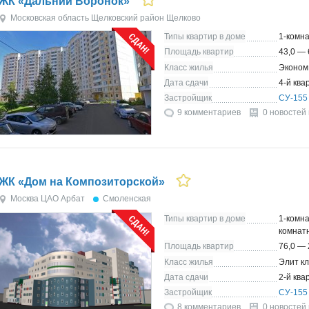
ЖК «Дальний Воронок»
Московская область
Щелковский район
Щелково
Типы квартир в доме
1-комн
Площадь квартир
43,0 — 
Класс жилья
Эконом
Дата сдачи
4-й ква
Застройщик
СУ-155
9 комментариев
0 новостей
ЖК «Дом на Композиторской»
Москва
ЦАО
Арбат
Смоленская
Типы квартир в доме
1-комна
комнат
Площадь квартир
76,0 — 
Класс жилья
Элит к
Дата сдачи
2-й ква
Застройщик
СУ-155
8 комментариев
0 новостей