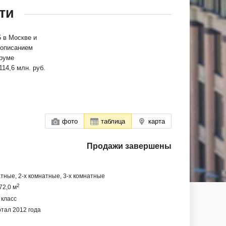
ти
 в Москве и
 описанием
оруме
14,6 млн. руб.
фото
таблица
карта
Продажи завершены
тные, 2-х комнатные, 3-х комнатные
2
72,0 м
 класс
ртал 2012 года