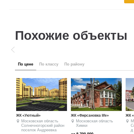
Похожие объекты
по цене
по классу
по району
ЖК «Бакеево Парк»
ЖК «Лесное озеро»
Жило
парк
Московская область
Москва
Зеленоград
Солнечногорский район
М
от 6 700 000
руб.
д Бакеево