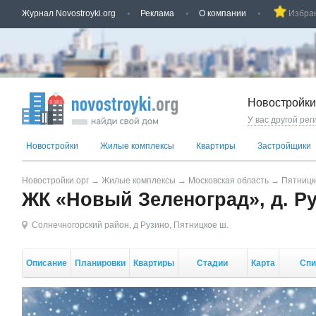
Журнал Novostroyki.org
Реклама
О компании
Избра
Новостройки
У вас другой рег
Новостройки
Жилые комплексы
Квартиры
Застройщики
Новостройки.орг
→
Жилые комплексы
→
Московская область
→
Пятницк
ЖК «Новый Зеленоград», д. Р
Солнечногорский район
,
д Рузино
,
Пятницкое ш.
Описание
Планировки
Квартиры
Стадии
Карта
Спи
стройки
корп