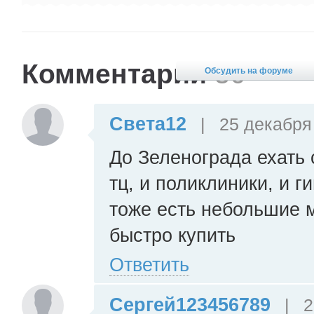
реализации жилья - «Метриум
Групп».
Комментарии
36
Обсудить на форуме
Света12
|
25 декабря 
До Зеленограда ехать 
тц, и поликлиники, и 
тоже есть небольшие м
быстро купить
Ответить
Сергей123456789
|
2