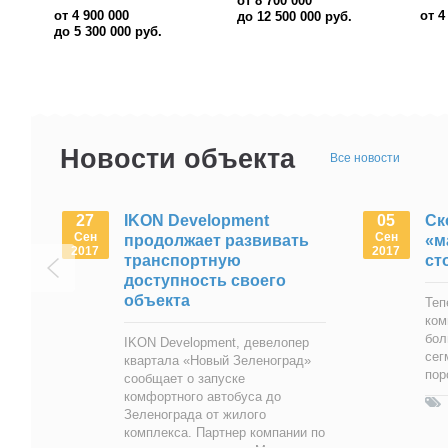
от 4
от 4 150 000
руб.
до 1
Новости объекта
Все новости
27
IKON Development
05
Ск
Сен
Сен
продолжает развивать
«м
2017
2017
транспортную
ст
доступность своего
объекта
Теп
ком
бол
IKON Development, девелопер
сег
квартала «Новый Зеленоград»
пор
сообщает о запуске
комфортного автобуса до
Зеленограда от жилого
комплекса. Партнер компании по