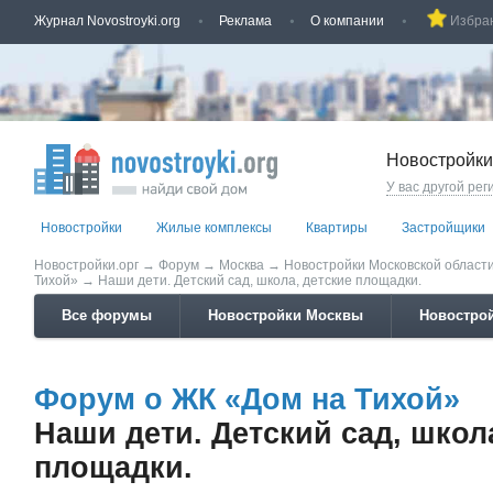
Журнал Novostroyki.org
Реклама
О компании
Избра
Новостройки
У вас другой рег
Новостройки
Жилые комплексы
Квартиры
Застройщики
Новостройки.орг
→
Форум
→
Москва
→
Новостройки Московской област
Тихой»
→
Наши дети. Детский сад, школа, детские площадки.
Все форумы
Новостройки Москвы
Новострой
Форум о ЖК «Дом на Тихой»
Наши дети. Детский сад, школ
площадки.