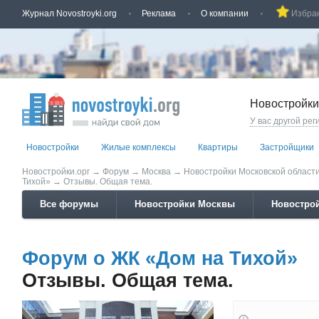
Журнал Novostroyki.org
Реклама
О компании
Избра
Новостройки
У вас другой рег
Новостройки
Жилые комплексы
Квартиры
Застройщики
Новостройки.орг
→
Форум
→
Москва
→
Новостройки Московской област
Тихой»
→
Отзывы. Общая тема.
Все форумы
Новостройки Москвы
Новострой
Форум о ЖК «Дом на Тихой»
Отзывы. Общая тема.