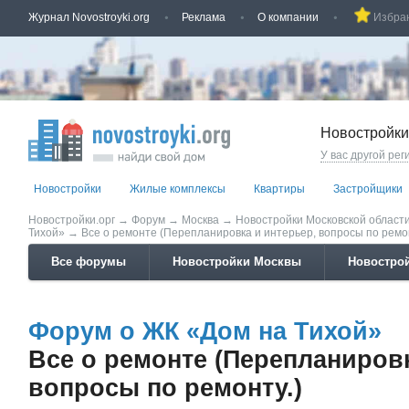
Журнал Novostroyki.org
Реклама
О компании
Избра
Новостройки
У вас другой рег
Новостройки
Жилые комплексы
Квартиры
Застройщики
Новостройки.орг
→
Форум
→
Москва
→
Новостройки Московской област
Тихой»
→
Все о ремонте (Перепланировка и интерьер, вопросы по ремон
Все форумы
Новостройки Москвы
Новострой
Форум о ЖК «Дом на Тихой»
Все о ремонте (Перепланировк
вопросы по ремонту.)